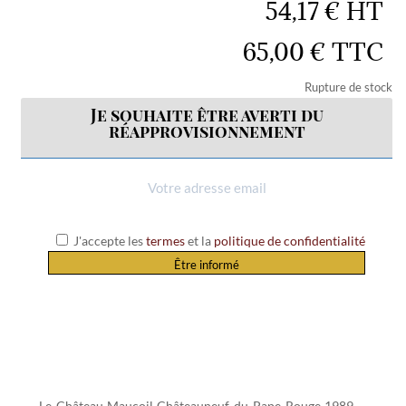
54,17
€
HT
65,00
€
TTC
Rupture de stock
Je souhaite être averti du
réapprovisionnement
J'accepte les
termes
et la
politique de confidentialité
Être informé
Le Château Maucoil Châteauneuf-du-Pape Rouge 1989