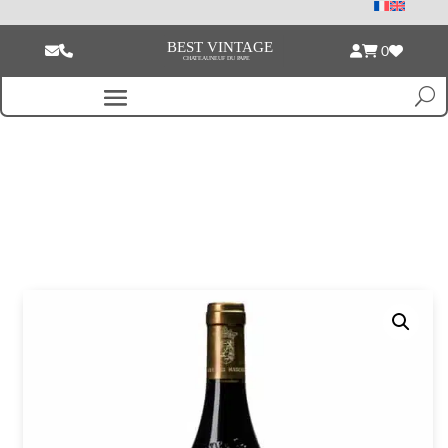
0
Accueil
/
Bouteille vide
/ Chateau Maucoil Chateauneuf du pape rouge
1989