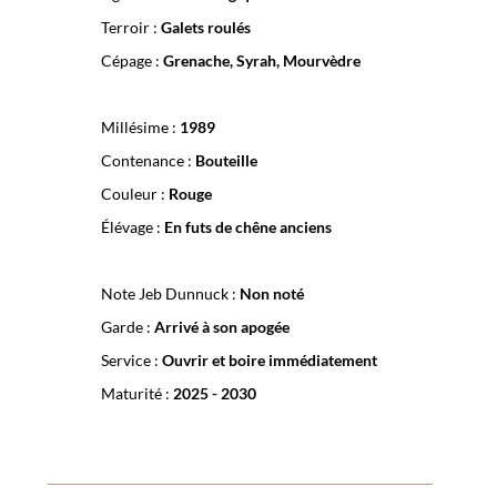
Terroir :
Galets roulés
Cépage :
Grenache, Syrah, Mourvèdre
Millésime :
1989
Contenance :
Bouteille
Couleur :
Rouge
Élévage :
En futs de chêne anciens
Note Jeb Dunnuck :
Non noté
Garde :
Arrivé à son apogée
Service :
Ouvrir et boire immédiatement
Maturité :
2025 - 2030