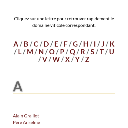
Cliquez sur une lettre pour retrouver rapidement le
domaine viticole correspondant.
A
/
B
/
C
/
D
/
E
/
F
/
G
/
H
/
I
/
J
/
K
/
L
/
M
/
N
/
O
/
P
/
Q
/
R
/
S
/
T
/
U
/
V
/
W
/
X
/
Y
/
Z
A
Alain Graillot
Père Anselme