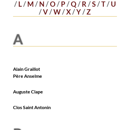
/
L
/
M
/
N
/
O
/
P
/
Q
/
R
/
S
/
T
/
U
/
V
/
W
/
X
/
Y
/
Z
A
Alain Graillot
Père Anselme
Auguste Clape
Clos Saint Antonin