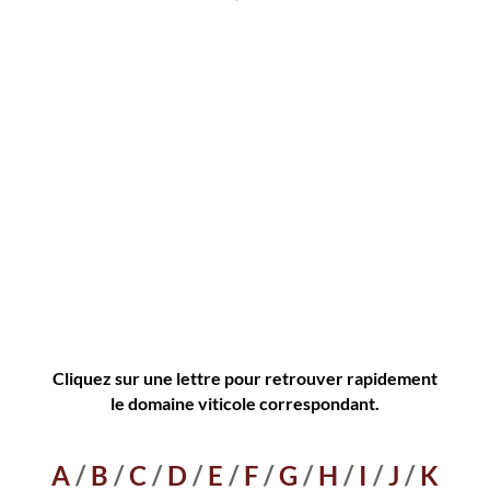
Famille Isabel Ferrando Chateauneuf-du-Pape
Clos 
blanc 2025
57,50
€
HT
69,00
€
TTC
Cliquez sur une lettre pour retrouver rapidement
le domaine viticole correspondant.
A
/
B
/
C
/
D
/
E
/
F
/
G
/
H
/
I
/
J
/
K