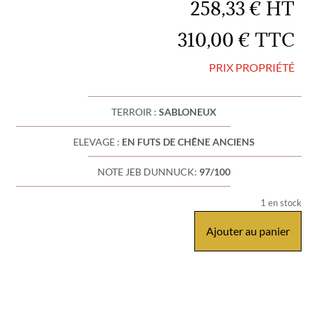
258,33
€
HT
310,00
€
TTC
PRIX PROPRIÉTÉ
TERROIR :
SABLONEUX
ELEVAGE :
EN FUTS DE CHÊNE ANCIENS
NOTE JEB DUNNUCK:
97/100
1 en stock
Ajouter au panier
quantité
de
Pierre
Usséglio
&