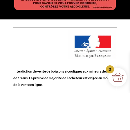
0
Interdiction de vente de boissons alcooliques aux mineurs de moins
de 18 ans. La preuve de majorité de l’acheteur est exigée au moment
de la vente en ligne.
L’abus d’alcool est dangereux pour la santé. Sachez consommer avec
modération.
CODE DE LA SANTË PUBLIQUE, ART. L 3342-1 et L. 3353-3