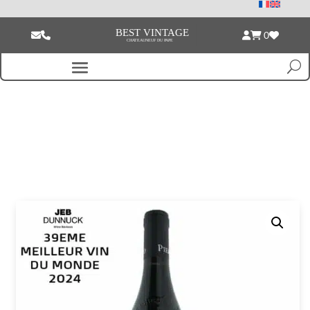
0
Accueil
/
Jeroboam - 3L de vin
/ Pierre Usséglio & Fils Chateauneuf du
Pape Cuvée de mon Aïeul 2022 Jeroboam 3L