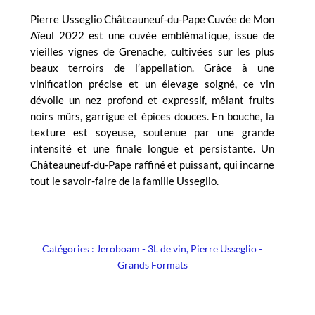
Fils
Pierre Usseglio Châteauneuf-du-Pape Cuvée de Mon
Chateauneuf
Aïeul 2022 est une cuvée emblématique, issue de
du
vieilles vignes de Grenache, cultivées sur les plus
Pape
beaux terroirs de l’appellation. Grâce à une
Cuvée
vinification précise et un élevage soigné, ce vin
de
dévoile un nez profond et expressif, mêlant fruits
mon
noirs mûrs, garrigue et épices douces. En bouche, la
Aïeul
texture est soyeuse, soutenue par une grande
2022
intensité et une finale longue et persistante. Un
Jeroboam
Châteauneuf-du-Pape raffiné et puissant, qui incarne
3L
tout le savoir-faire de la famille Usseglio.
Catégories :
Jeroboam - 3L de vin
,
Pierre Usseglio -
Grands Formats